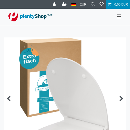
EUR
0,00 EUR
☰