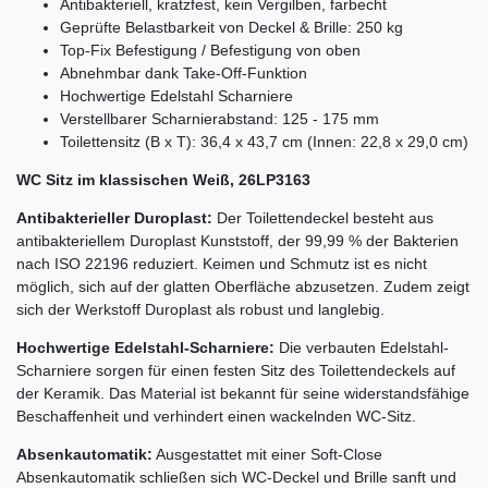
Antibakteriell, kratzfest, kein Vergilben, farbecht
Geprüfte Belastbarkeit von Deckel & Brille: 250 kg
Top-Fix Befestigung / Befestigung von oben
Abnehmbar dank Take-Off-Funktion
Hochwertige Edelstahl Scharniere
Verstellbarer Scharnierabstand: 125 - 175 mm
Toilettensitz (B x T): 36,4 x 43,7 cm (Innen: 22,8 x 29,0 cm)
WC Sitz im klassischen Weiß, 26LP3163
Antibakterieller Duroplast:
Der Toilettendeckel besteht aus
antibakteriellem Duroplast Kunststoff, der 99,99 % der Bakterien
nach ISO 22196 reduziert. Keimen und Schmutz ist es nicht
möglich, sich auf der glatten Oberfläche abzusetzen. Zudem zeigt
sich der Werkstoff Duroplast als robust und langlebig.
Hochwertige Edelstahl-Scharniere:
Die verbauten Edelstahl-
Scharniere sorgen für einen festen Sitz des Toilettendeckels auf
der Keramik. Das Material ist bekannt für seine widerstandsfähige
Beschaffenheit und verhindert einen wackelnden WC-Sitz.
Absenkautomatik:
Ausgestattet mit einer Soft-Close
Absenkautomatik schließen sich WC-Deckel und Brille sanft und