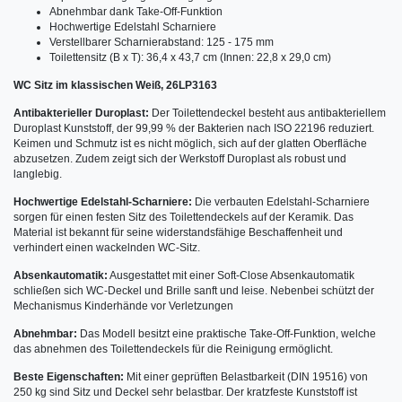
Abnehmbar dank Take-Off-Funktion
Hochwertige Edelstahl Scharniere
Verstellbarer Scharnierabstand: 125 - 175 mm
Toilettensitz (B x T): 36,4 x 43,7 cm (Innen: 22,8 x 29,0 cm)
WC Sitz im klassischen Weiß, 26LP3163
Antibakterieller Duroplast:
Der Toilettendeckel besteht aus antibakteriellem
Duroplast Kunststoff, der 99,99 % der Bakterien nach ISO 22196 reduziert.
Keimen und Schmutz ist es nicht möglich, sich auf der glatten Oberfläche
abzusetzen. Zudem zeigt sich der Werkstoff Duroplast als robust und
langlebig.
Hochwertige Edelstahl-Scharniere:
Die verbauten Edelstahl-Scharniere
sorgen für einen festen Sitz des Toilettendeckels auf der Keramik. Das
Material ist bekannt für seine widerstandsfähige Beschaffenheit und
verhindert einen wackelnden WC-Sitz.
Absenkautomatik:
Ausgestattet mit einer Soft-Close Absenkautomatik
schließen sich WC-Deckel und Brille sanft und leise. Nebenbei schützt der
Mechanismus Kinderhände vor Verletzungen
Abnehmbar:
Das Modell besitzt eine praktische Take-Off-Funktion, welche
das abnehmen des Toilettendeckels für die Reinigung ermöglicht.
Beste Eigenschaften:
Mit einer geprüften Belastbarkeit (DIN 19516) von
250 kg sind Sitz und Deckel sehr belastbar. Der kratzfeste Kunststoff ist