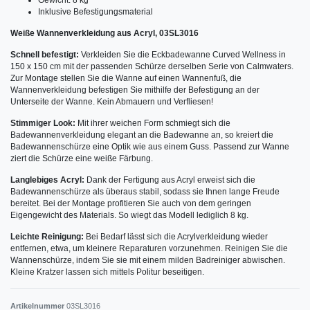
Inklusive Befestigungsmaterial
Weiße Wannenverkleidung aus Acryl, 03SL3016
Schnell befestigt:
Verkleiden Sie die Eckbadewanne Curved Wellness in
150 x 150 cm mit der passenden Schürze derselben Serie von Calmwaters.
Zur Montage stellen Sie die Wanne auf einen Wannenfuß, die
Wannenverkleidung befestigen Sie mithilfe der Befestigung an der
Unterseite der Wanne. Kein Abmauern und Verfliesen!
Stimmiger Look:
Mit ihrer weichen Form schmiegt sich die
Badewannenverkleidung elegant an die Badewanne an, so kreiert die
Badewannenschürze eine Optik wie aus einem Guss. Passend zur Wanne
ziert die Schürze eine weiße Färbung.
Langlebiges Acryl:
Dank der Fertigung aus Acryl erweist sich die
Badewannenschürze als überaus stabil, sodass sie Ihnen lange Freude
bereitet. Bei der Montage profitieren Sie auch von dem geringen
Eigengewicht des Materials. So wiegt das Modell lediglich 8 kg.
Leichte Reinigung:
Bei Bedarf lässt sich die Acrylverkleidung wieder
entfernen, etwa, um kleinere Reparaturen vorzunehmen. Reinigen Sie die
Wannenschürze, indem Sie sie mit einem milden Badreiniger abwischen.
Kleine Kratzer lassen sich mittels Politur beseitigen.
Artikelnummer
03SL3016