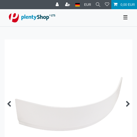
EUR
0,00 EUR
☰