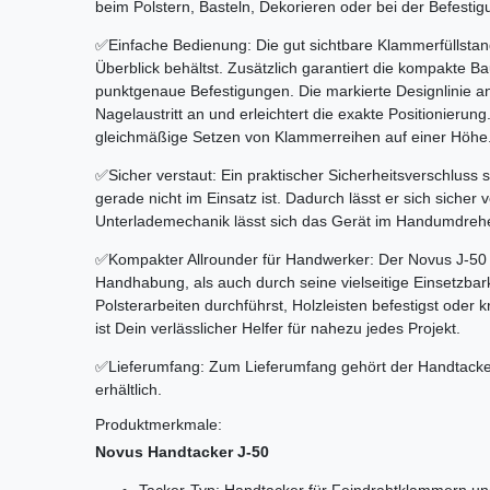
beim Polstern, Basteln, Dekorieren oder bei der Befestigu
✅Einfache Bedienung: Die gut sichtbare Klammerfüllstan
Überblick behältst. Zusätzlich garantiert die kompakte B
punktgenaue Befestigungen. Die markierte Designlinie a
Nagelaustritt an und erleichtert die exakte Positionierung
gleichmäßige Setzen von Klammerreihen auf einer Höhe
✅Sicher verstaut: Ein praktischer Sicherheitsverschluss 
gerade nicht im Einsatz ist. Dadurch lässt er sich sicher
Unterlademechanik lässt sich das Gerät im Handumdrehe
✅Kompakter Allrounder für Handwerker: Der Novus J-50 
Handhabung, als auch durch seine vielseitige Einsetzba
Polsterarbeiten durchführst, Holzleisten befestigst oder 
ist Dein verlässlicher Helfer für nahezu jedes Projekt.
✅Lieferumfang: Zum Lieferumfang gehört der Handtacke
erhältlich.
Produktmerkmale:
Novus Handtacker J-50
Tacker-Typ: Handtacker für Feindrahtklammern u