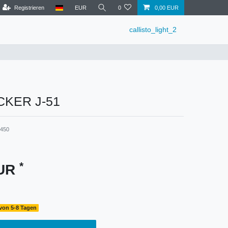
Registrieren
EUR
0
0,00 EUR
callisto_light_2
KER J-51
0450
*
EUR
 von 5-8 Tagen