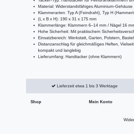
Material: Widerstandsfähiges Aluminium-Gehäuse
Klammerarten: Typ A (Feindraht), Typ H (Hammer
(L x B x H): 190 x 31 x 175 mm
Klammerlänge: Klammern 6–14 mm / Nägel 16 m
Hohe Sicherheit: Mit praktischem Sicherheitsversc
Einsatzbereich: Werkstatt, Garten, Polstern, Bastel
Distanzanschlag für gleichmäßiges Heften, Vielseit
kompakt und langlebig
Lieferumfang: Handtacker (ohne Klammern)
Lieferzeit etwa 1 bis 3 Werktage
Shop
Mein Konto
Wider