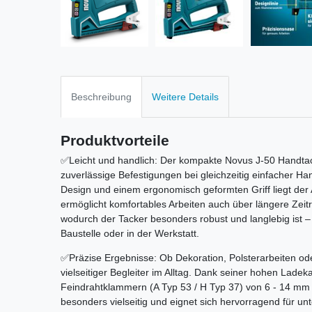
Beschreibung
Weitere Details
Produktvorteile
✅Leicht und handlich: Der kompakte Novus J-50 Handtacker
zuverlässige Befestigungen bei gleichzeitig einfacher H
Design und einem ergonomisch geformten Griff liegt de
ermöglicht komfortables Arbeiten auch über längere Zeitr
wodurch der Tacker besonders robust und langlebig ist – 
Baustelle oder in der Werkstatt.
✅Präzise Ergebnisse: Ob Dekoration, Polsterarbeiten ode
vielseitiger Begleiter im Alltag. Dank seiner hohen Ladeka
Feindrahtklammern (A Typ 53 / H Typ 37) von 6 - 14 mm 
besonders vielseitig und eignet sich hervorragend für un