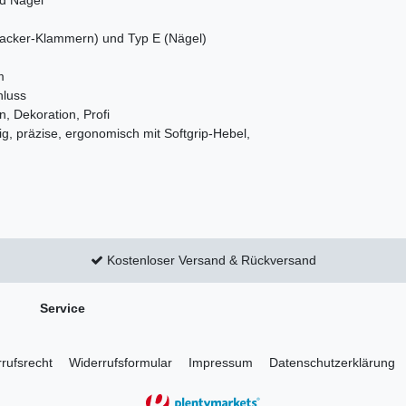
tacker-Klammern) und Typ E (Nägel)
m
hluss
n, Dekoration, Profi
ig, präzise, ergonomisch mit Softgrip-Hebel,
Kostenloser Versand & Rückversand
Service
rufs­recht
Widerrufs­formular
Impressum
Daten­schutz­erklärung