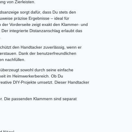
ng von Zierleisten.
dsanzeige sorgt dafür, dass Du stets den
auweise präzise Ergebnisse – ideal für
n der Vorderseite zeigt exakt den Klammer- und
. Der integrierte Distanzanschlag erlaubt das
.
schützt den Handtacker zuverlässig, wenn er
 verstauen. Dank der benutzerfreundlichen
n nachfüllen.
überzeugt sowohl durch seine einfache
rkeit im Heimwerkerbereich. Ob Du
kreative DIY-Projekte umsetzt. Dieser Handtacker
r. Die passenden Klammern sind separat
nd Nägel