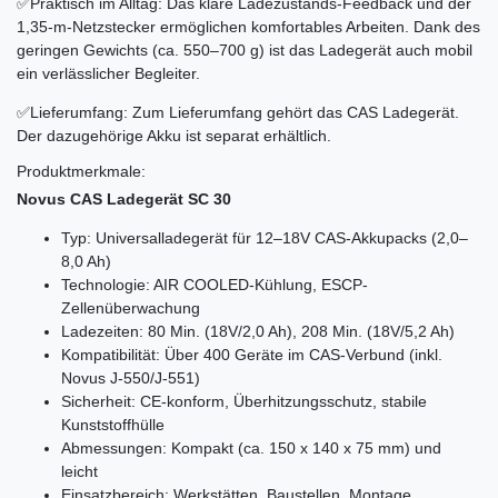
✅Praktisch im Alltag: Das klare Ladezustands-Feedback und der
1,35-m-Netzstecker ermöglichen komfortables Arbeiten. Dank des
geringen Gewichts (ca. 550–700 g) ist das Ladegerät auch mobil
ein verlässlicher Begleiter.
✅Lieferumfang: Zum Lieferumfang gehört das CAS Ladegerät.
Der dazugehörige Akku ist separat erhältlich.
Produktmerkmale:
Novus CAS Ladegerät SC 30
Typ: Universalladegerät für 12–18V CAS-Akkupacks (2,0–
8,0 Ah)
Technologie: AIR COOLED-Kühlung, ESCP-
Zellenüberwachung
Ladezeiten: 80 Min. (18V/2,0 Ah), 208 Min. (18V/5,2 Ah)
Kompatibilität: Über 400 Geräte im CAS-Verbund (inkl.
Novus J-550/J-551)
Sicherheit: CE-konform, Überhitzungsschutz, stabile
Kunststoffhülle
Abmessungen: Kompakt (ca. 150 x 140 x 75 mm) und
leicht
Einsatzbereich: Werkstätten, Baustellen, Montage,