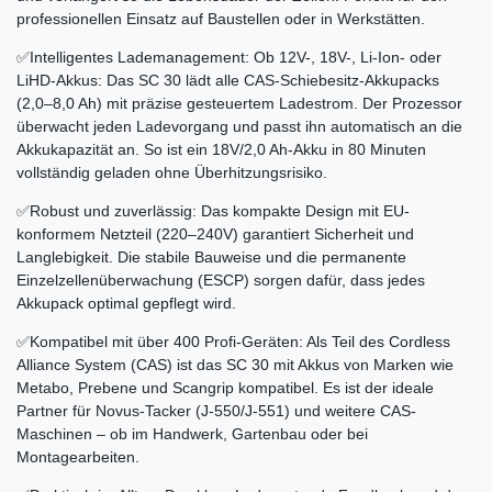
professionellen Einsatz auf Baustellen oder in Werkstätten.
✅Intelligentes Lademanagement: Ob 12V-, 18V-, Li-Ion- oder
LiHD-Akkus: Das SC 30 lädt alle CAS-Schiebesitz-Akkupacks
(2,0–8,0 Ah) mit präzise gesteuertem Ladestrom. Der Prozessor
überwacht jeden Ladevorgang und passt ihn automatisch an die
Akkukapazität an. So ist ein 18V/2,0 Ah-Akku in 80 Minuten
vollständig geladen ohne Überhitzungsrisiko.
✅Robust und zuverlässig: Das kompakte Design mit EU-
konformem Netzteil (220–240V) garantiert Sicherheit und
Langlebigkeit. Die stabile Bauweise und die permanente
Einzelzellenüberwachung (ESCP) sorgen dafür, dass jedes
Akkupack optimal gepflegt wird.
✅Kompatibel mit über 400 Profi-Geräten: Als Teil des Cordless
Alliance System (CAS) ist das SC 30 mit Akkus von Marken wie
Metabo, Prebene und Scangrip kompatibel. Es ist der ideale
Partner für Novus-Tacker (J-550/J-551) und weitere CAS-
Maschinen – ob im Handwerk, Gartenbau oder bei
Montagearbeiten.