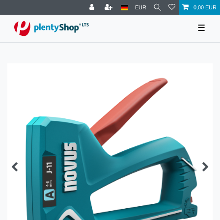
EUR
0,00 EUR
☰