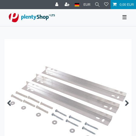
EUR
0,00 EUR
☰