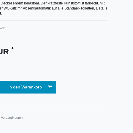
 Deckel enorm belastbar. Der kratzfeste Kunststoff ist farbecht. Mit
er WC-Sitz mit Absenkautomatik auf alle Standard-Toiletten, Details
t.
6216
*
EUR
In den Warenkorb
.
Versandkosten