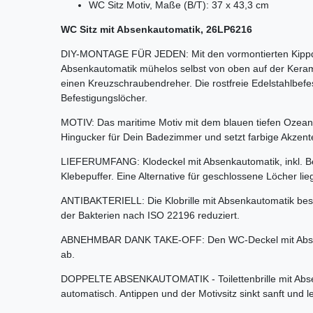
WC Sitz Motiv, Maße (B/T): 37 x 43,3 cm
WC Sitz mit Absenkautomatik, 26LP6216
DIY-MONTAGE FÜR JEDEN: Mit den vormontierten Kippdüb
Absenkautomatik mühelos selbst von oben auf der Keram
einen Kreuzschraubendreher. Die rostfreie Edelstahlbefe
Befestigungslöcher.
MOTIV: Das maritime Motiv mit dem blauen tiefen Ozean 
Hingucker für Dein Badezimmer und setzt farbige Akzen
LIEFERUMFANG: Klodeckel mit Absenkautomatik, inkl. Be
Klebepuffer. Eine Alternative für geschlossene Löcher lieg
ANTIBAKTERIELL: Die Klobrille mit Absenkautomatik best
der Bakterien nach ISO 22196 reduziert.
ABNEHMBAR DANK TAKE-OFF: Den WC-Deckel mit Absenk
ab.
DOPPELTE ABSENKAUTOMATIK - Toilettenbrille mit Abse
automatisch. Antippen und der Motivsitz sinkt sanft und le