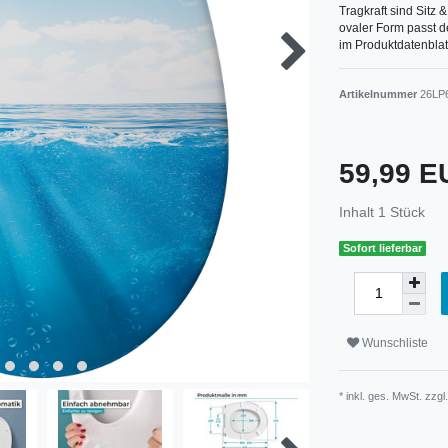
Tragkraft sind Sitz &
ovaler Form passt d
im Produktdatenblat
Artikelnummer
26LP
59,99 
Inhalt
1
Stück
Sofort lieferbar
Wunschliste
* inkl. ges. MwSt. zzgl