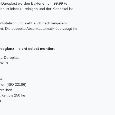
a-Duroplast werden Bakterien um 99,99 %
che ist leicht zu reinigen und der Klodeckel ist
ntistatisch und sieht auch nach längerem
en). Die doppelte Absenkautomatik überzeugt im
sglanz - leicht selbst montiert
ea-Duroplast
e WCs
ic
rien (ISO 22196)
Vergilben
rkeit bis 250 kg
t