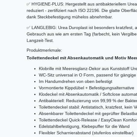
✅ HYGIENE-PLUS: Hergestellt aus antibakteriellem Ure
reduziert - zertifiziert nach ISO 22196. Die glatte Oberflä
dank Steckbefestigung mühelos abnehmbar.
✅ LANGLEBIG: Urea Duroplast ist besonders kratzfest, a
Gebrauch aus wie am ersten Tag (farbecht, kein Vergilb
Langzeit-Test.
Produktmerkmale:
Toilettendeckel mit Absenkautomatik und Motiv Meere
Klobrille mit Meeresglanz-Dekor aus Kunststoff Ur
WC-Sitz universal in O Form, passend für gängig
Im Handumdrehen von oben befestigt
Vormontierte Kippdübel + Befestigungsalternative
Klodeckel mit Absenkautomatik / Softclose automat
Antibakteriell: Reduzierung von 99,99 % der Bakte
Toilettendeckel stabil: Antistatisch, kratzfest, kein 
Absenkbarer Toilettendeckel mit geprüfter Belastba
Toilettendeckel Quick-Release / EasyClean Komfor
Edelstahlbefestigung, Klebepuffer für die Wand
Flexibler Scharnierabstand (stufenlos einstellbar)