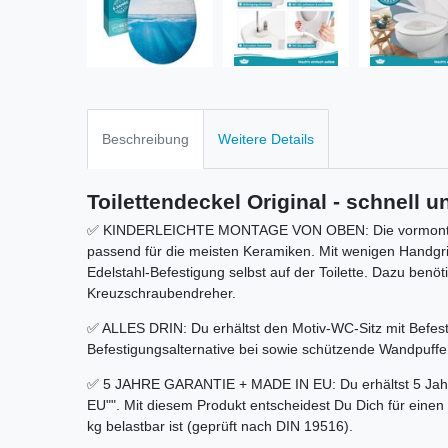
Beschreibung
Weitere Details
Toilettendeckel Original - schnell u
✅ KINDERLEICHTE MONTAGE VON OBEN: Die vormontierten 
passend für die meisten Keramiken. Mit wenigen Handgrif
Edelstahl-Befestigung selbst auf der Toilette. Dazu benö
Kreuzschraubendreher.
✅ ALLES DRIN: Du erhältst den Motiv-WC-Sitz mit Befest
Befestigungsalternative bei sowie schützende Wandpuff
✅ 5 JAHRE GARANTIE + MADE IN EU: Du erhältst 5 Jahre 
EU"". Mit diesem Produkt entscheidest Du Dich für einen h
kg belastbar ist (geprüft nach DIN 19516).