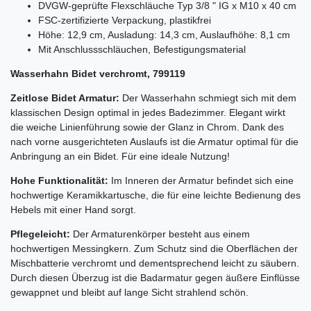
DVGW-geprüfte Flexschläuche Typ 3/8 " IG x M10 x 40 cm
FSC-zertifizierte Verpackung, plastikfrei
Höhe: 12,9 cm, Ausladung: 14,3 cm, Auslaufhöhe: 8,1 cm
Mit Anschlussschläuchen, Befestigungsmaterial
Wasserhahn Bidet verchromt, 799119
Zeitlose Bidet Armatur:
Der Wasserhahn schmiegt sich mit dem
klassischen Design optimal in jedes Badezimmer. Elegant wirkt
die weiche Linienführung sowie der Glanz in Chrom. Dank des
nach vorne ausgerichteten Auslaufs ist die Armatur optimal für die
Anbringung an ein Bidet. Für eine ideale Nutzung!
Hohe Funktionalität:
Im Inneren der Armatur befindet sich eine
hochwertige Keramikkartusche, die für eine leichte Bedienung des
Hebels mit einer Hand sorgt.
Pflegeleicht:
Der Armaturenkörper besteht aus einem
hochwertigen Messingkern. Zum Schutz sind die Oberflächen der
Mischbatterie verchromt und dementsprechend leicht zu säubern.
Durch diesen Überzug ist die Badarmatur gegen äußere Einflüsse
gewappnet und bleibt auf lange Sicht strahlend schön.