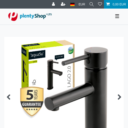
EUR
0,00 EUR
☰