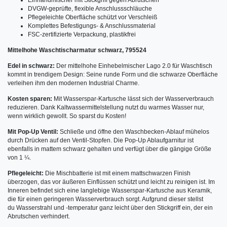
DVGW-geprüfte, flexible Anschlussschläuche
Pflegeleichte Oberfläche schützt vor Verschleiß
Komplettes Befestigungs- & Anschlussmaterial
FSC-zertifizierte Verpackung, plastikfrei
Mittelhohe Waschtischarmatur schwarz, 795524
Edel in schwarz:
Der mittelhohe Einhebelmischer Lago 2.0 für Waschtisch
kommt in trendigem Design: Seine runde Form und die schwarze Oberfläche
verleihen ihm den modernen Industrial Charme.
Kosten sparen:
Mit Wasserspar-Kartusche lässt sich der Wasserverbrauch
reduzieren. Dank Kaltwassermittelstellung nutzt du warmes Wasser nur,
wenn wirklich gewollt. So sparst du Kosten!
Mit Pop-Up Ventil:
Schließe und öffne den Waschbecken-Ablauf mühelos
durch Drücken auf den Ventil-Stopfen. Die Pop-Up Ablaufgarnitur ist
ebenfalls in mattem schwarz gehalten und verfügt über die gängige Größe
von 1 ¼.
Pflegeleicht:
Die Mischbatterie ist mit einem mattschwarzen Finish
überzogen, das vor äußeren Einflüssen schützt und leicht zu reinigen ist. Im
Inneren befindet sich eine langlebige Wasserspar-Kartusche aus Keramik,
die für einen geringeren Wasserverbrauch sorgt. Aufgrund dieser stellst
du Wasserstrahl und -temperatur ganz leicht über den Stickgriff ein, der ein
Abrutschen verhindert.