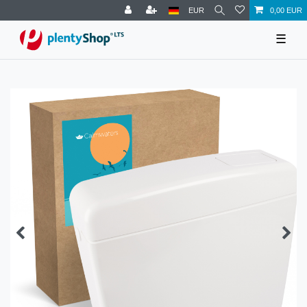
EUR
0,00 EUR
☰