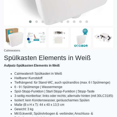
Calmwaters
Spülkasten Elements in Weiß
Aufputz-Spülkasten Elements in Weiß
Calmwaters® Spülkasten in Weiß
Haltbarer Kunststoff
Tiefhängend: für Stand-WC, auch spülrandlos (max. 6 l Spülmenge)
6 - 9 l Spülmenge | Wassermenge
Spül-Stopp-Funktion | Start-Stopp-Funktion | Stopp-Taste
3-seitig montierbar: links oder rechts; alternativ hinten (mit 30LC3185)
Isoliert: kein Kondenswasser, geräuscharmes Spülen
Maße (B x H x T): 44 x 40 x 13,5 cm
Gewicht: 3 kg
Mit Eckventil, Spülrohrbogen & -verbinder, Anschluss- &