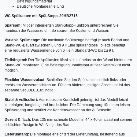
Befestigungsmaterial
Deutsche Montageanleitung
WC Spülkasten mit Spül-Stopp, 29HB2715
Sparsam:
Mit der integrierten Start-Stopp-Funktion unterbrechen Sie
händisch die Wasserzufuhr. So sparen Sie Kosten und Wasser.
Variable Spülmenge:
Die maximale Spülmenge beträgt je nach Bedarf und
Stand-WC-Bauart zwischen 6 und 9 l: Eine spülrandlose Toilette benötigt
eine reduzierte Wassermenge von 6 l, ein Standard-WC bis zu 9 l.
Tiefhängend:
Der Tiefspülkasten lässt sich mühelos an der Wand hinter dem
Stand-WC montieren. Eine Befestigung unmittelbar auf der Keramik ist nicht
möglich.
Flexibler Wasserzulauf:
Schließen Sie den Spülkasten seitlich links oder
rechts am Wasseranschluss an. Für den hinteren, mittigen Anschluss ist das
separate Set 30LC3185 nötig.
Stabil & vollisoliert:
Aus robustem Kunststoff gefertigt, ist das Modell leicht
zu reinigen, langlebig und bruchsicher. Die Dämmung sorgt für einen leisen
Spülvorgang und schützt vor Kondenswasser an der Außenseite.
Dezent & flach:
Das 135 mm schmale Modell in 44 x 40 cm passt mit seinem
schlichten Design in Weiß in jedes Bad.
Lieferumfang:
Die Montage erleichtert der Lieferumfang, bestehend aus