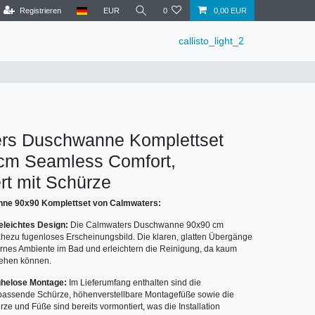
Registrieren
EUR
0
0,00 EUR
callisto_light_2
rs Duschwanne Komplettset
cm Seamless Comfort,
rt mit Schürze
ne 90x90 Komplettset von Calmwaters:
geleichtes Design:
Die Calmwaters Duschwanne 90x90 cm
nahezu fugenloses Erscheinungsbild. Die klaren, glatten Übergänge
rnes Ambiente im Bad und erleichtern die Reinigung, da kaum
tehen können.
ühelose Montage:
Im Lieferumfang enthalten sind die
assende Schürze, höhenverstellbare Montagefüße sowie die
rze und Füße sind bereits vormontiert, was die Installation