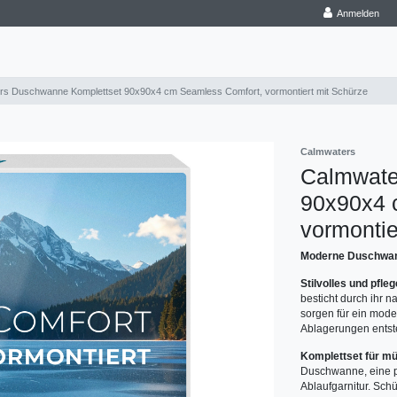
Anmelden
rs Duschwanne Komplettset 90x90x4 cm Seamless Comfort, vormontiert mit Schürze
Calmwaters
Calmwate
90x90x4 
vormontie
Moderne Duschwan
Stilvolles und pfle
besticht durch ihr 
sorgen für ein mode
Ablagerungen ents
Komplettset für m
Duschwanne, eine p
Ablaufgarnitur. Schü