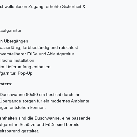
wellenlosen Zugang, erhöhte Sicherheit &
aufgarnitur
ten Übergängen
azierfähig, farbbeständig und rutschfest
verstellbarer Füße und Ablaufgarnitur
fache Installation
im Lieferumfang enthalten
garnitur, Pop-Up
aters:
Duschwanne 90x90 cm besticht durch ihr
n Übergänge sorgen für ein modernes Ambiente
ungen entstehen können.
enthalten sind die Duschwanne, eine passende
fgarnitur. Schürze und Füße sind bereits
eitsparend gestaltet.