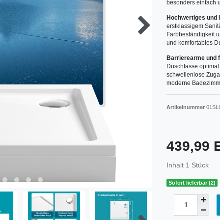
besonders einfach u
Hochwertiges und l
erstklassigem Sani
Farbbeständigkeit 
und komfortables D
Barrierearme und 
Duschtasse optimal 
schwellenlose Zugang
moderne Badezimm
Artikelnummer
01SL
439,99
Inhalt
1
Stück
Sofort lieferbar (2)