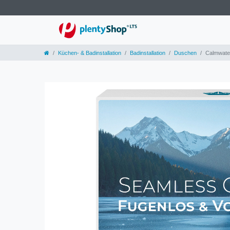
Küchen- & Badinstallation
Badinstallation
Duschen
Calmwate