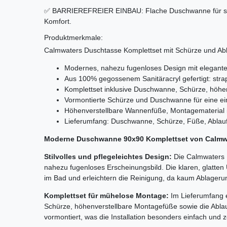
✅ BARRIEREFREIER EINBAU: Flache Duschwanne für sch
Komfort.
Produktmerkmale:
Calmwaters Duschtasse Komplettset mit Schürze und Abl
Modernes, nahezu fugenloses Design mit elegan
Aus 100% gegossenem Sanitäracryl gefertigt: strap
Komplettset inklusive Duschwanne, Schürze, höhen
Vormontierte Schürze und Duschwanne für eine ein
Höhenverstellbare Wannenfüße, Montagematerial 
Lieferumfang: Duschwanne, Schürze, Füße, Ablauf
Moderne Duschwanne 90x90 Komplettset von Calmw
Stilvolles und pflegeleichtes Design:
Die Calmwaters 
nahezu fugenloses Erscheinungsbild. Die klaren, glatte
im Bad und erleichtern die Reinigung, da kaum Ablager
Komplettset für mühelose Montage:
Im Lieferumfang 
Schürze, höhenverstellbare Montagefüße sowie die Ablau
vormontiert, was die Installation besonders einfach und z