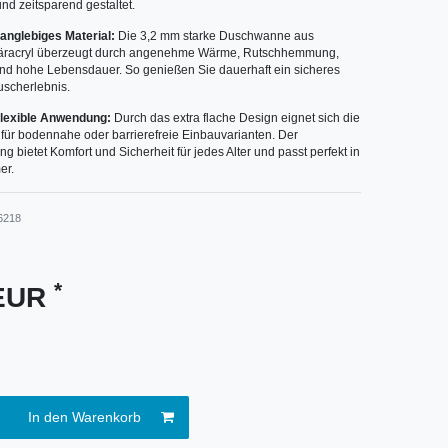
nd zeitsparend gestaltet.
anglebiges Material:
Die 3,2 mm starke Duschwanne aus
täracryl überzeugt durch angenehme Wärme, Rutschhemmung,
und hohe Lebensdauer. So genießen Sie dauerhaft ein sicheres
uscherlebnis.
flexible Anwendung:
Durch das extra flache Design eignet sich die
für bodennahe oder barrierefreie Einbauvarianten. Der
 bietet Komfort und Sicherheit für jedes Alter und passt perfekt in
er.
6218
*
 EUR
In den Warenkorb