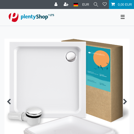
EUR
0,00 EUR
☰