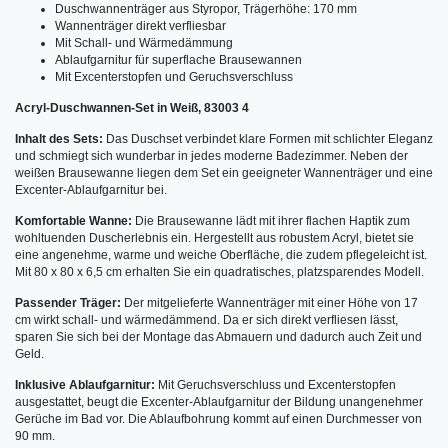
Duschwannenträger aus Styropor, Trägerhöhe: 170 mm
Wannenträger direkt verfliesbar
Mit Schall- und Wärmedämmung
Ablaufgarnitur für superflache Brausewannen
Mit Excenterstopfen und Geruchsverschluss
Acryl-Duschwannen-Set in Weiß, 83003 4
Inhalt des Sets:
Das Duschset verbindet klare Formen mit schlichter Eleganz
und schmiegt sich wunderbar in jedes moderne Badezimmer. Neben der
weißen Brausewanne liegen dem Set ein geeigneter Wannenträger und eine
Excenter-Ablaufgarnitur bei.
Komfortable Wanne:
Die Brausewanne lädt mit ihrer flachen Haptik zum
wohltuenden Duscherlebnis ein. Hergestellt aus robustem Acryl, bietet sie
eine angenehme, warme und weiche Oberfläche, die zudem pflegeleicht ist.
Mit 80 x 80 x 6,5 cm erhalten Sie ein quadratisches, platzsparendes Modell.
Passender Träger:
Der mitgelieferte Wannenträger mit einer Höhe von 17
cm wirkt schall- und wärmedämmend. Da er sich direkt verfliesen lässt,
sparen Sie sich bei der Montage das Abmauern und dadurch auch Zeit und
Geld.
Inklusive Ablaufgarnitur:
Mit Geruchsverschluss und Excenterstopfen
ausgestattet, beugt die Excenter-Ablaufgarnitur der Bildung unangenehmer
Gerüche im Bad vor. Die Ablaufbohrung kommt auf einen Durchmesser von
90 mm.