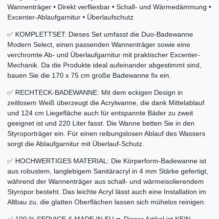
Wannenträger • Direkt verfliesbar • Schall- und Wärmedämmung •
Excenter-Ablaufgarnitur • Überlaufschutz
✅ KOMPLETTSET: Dieses Set umfasst die Duo-Badewanne
Modern Select, einen passenden Wannenträger sowie eine
verchromte Ab- und Überlaufgarnitur mit praktischer Excenter-
Mechanik. Da die Produkte ideal aufeinander abgestimmt sind,
bauen Sie die 170 x 75 cm große Badewanne fix ein.
✅ RECHTECK-BADEWANNE: Mit dem eckigen Design in
zeitlosem Weiß überzeugt die Acrylwanne, die dank Mittelablauf
und 124 cm Liegefläche auch für entspannte Bäder zu zweit
geeignet ist und 220 Liter fasst. Die Wanne betten Sie in den
Styroporträger ein. Für einen reibungslosen Ablauf des Wassers
sorgt die Ablaufgarnitur mit Überlauf-Schutz.
✅ HOCHWERTIGES MATERIAL: Die Körperform-Badewanne ist
aus robustem, langlebigem Sanitäracryl in 4 mm Stärke gefertigt,
während der Wannenträger aus schall- und wärmeisolierendem
Styropor besteht. Das leichte Acryl lässt auch eine Installation im
Altbau zu, die glatten Oberflächen lassen sich mühelos reinigen.