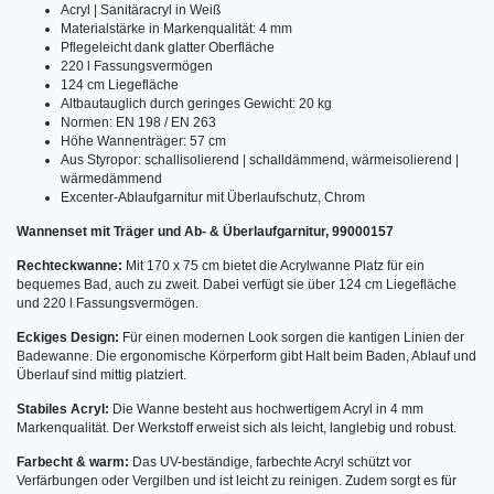
Acryl | Sanitäracryl in Weiß
Materialstärke in Markenqualität: 4 mm
Pflegeleicht dank glatter Oberfläche
220 l Fassungsvermögen
124 cm Liegefläche
Altbautauglich durch geringes Gewicht: 20 kg
Normen: EN 198 / EN 263
Höhe Wannenträger: 57 cm
Aus Styropor: schallisolierend | schalldämmend, wärmeisolierend |
wärmedämmend
Excenter-Ablaufgarnitur mit Überlaufschutz, Chrom
Wannenset mit Träger und Ab- & Überlaufgarnitur, 99000157
Rechteckwanne:
Mit 170 x 75 cm bietet die Acrylwanne Platz für ein
bequemes Bad, auch zu zweit. Dabei verfügt sie über 124 cm Liegefläche
und 220 l Fassungsvermögen.
Eckiges Design:
Für einen modernen Look sorgen die kantigen Linien der
Badewanne. Die ergonomische Körperform gibt Halt beim Baden, Ablauf und
Überlauf sind mittig platziert.
Stabiles Acryl:
Die Wanne besteht aus hochwertigem Acryl in 4 mm
Markenqualität. Der Werkstoff erweist sich als leicht, langlebig und robust.
Farbecht & warm:
Das UV-beständige, farbechte Acryl schützt vor
Verfärbungen oder Vergilben und ist leicht zu reinigen. Zudem sorgt es für