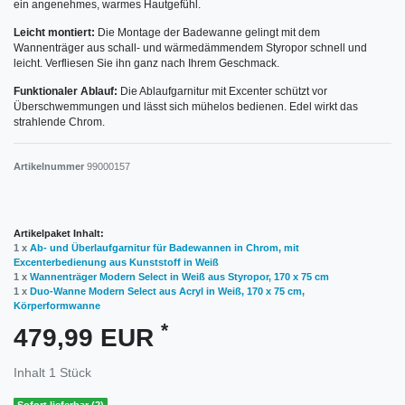
ein angenehmes, warmes Hautgefühl.
Leicht montiert:
Die Montage der Badewanne gelingt mit dem
Wannenträger aus schall- und wärmedämmendem Styropor schnell und
leicht. Verfliesen Sie ihn ganz nach Ihrem Geschmack.
Funktionaler Ablauf:
Die Ablaufgarnitur mit Excenter schützt vor
Überschwemmungen und lässt sich mühelos bedienen. Edel wirkt das
strahlende Chrom.
Artikelnummer
99000157
Artikelpaket Inhalt:
1 x
Ab- und Überlaufgarnitur für Badewannen in Chrom, mit
Excenterbedienung aus Kunststoff in Weiß
1 x
Wannenträger Modern Select in Weiß aus Styropor, 170 x 75 cm
1 x
Duo-Wanne Modern Select aus Acryl in Weiß, 170 x 75 cm,
Körperformwanne
*
479,99 EUR
Inhalt
1
Stück
Sofort lieferbar (2)