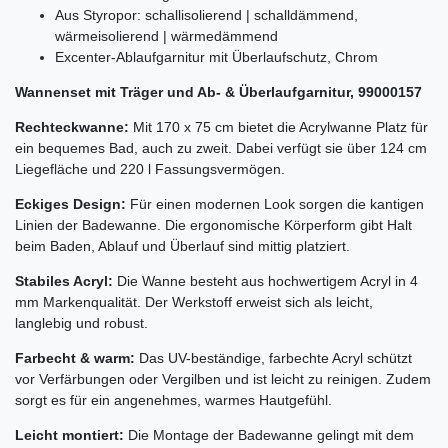
Aus Styropor: schallisolierend | schalldämmend,
wärmeisolierend | wärmedämmend
Excenter-Ablaufgarnitur mit Überlaufschutz, Chrom
Wannenset mit Träger und Ab- & Überlaufgarnitur, 99000157
Rechteckwanne:
Mit 170 x 75 cm bietet die Acrylwanne Platz für
ein bequemes Bad, auch zu zweit. Dabei verfügt sie über 124 cm
Liegefläche und 220 l Fassungsvermögen.
Eckiges Design:
Für einen modernen Look sorgen die kantigen
Linien der Badewanne. Die ergonomische Körperform gibt Halt
beim Baden, Ablauf und Überlauf sind mittig platziert.
Stabiles Acryl:
Die Wanne besteht aus hochwertigem Acryl in 4
mm Markenqualität. Der Werkstoff erweist sich als leicht,
langlebig und robust.
Farbecht & warm:
Das UV-beständige, farbechte Acryl schützt
vor Verfärbungen oder Vergilben und ist leicht zu reinigen. Zudem
sorgt es für ein angenehmes, warmes Hautgefühl.
Leicht montiert:
Die Montage der Badewanne gelingt mit dem