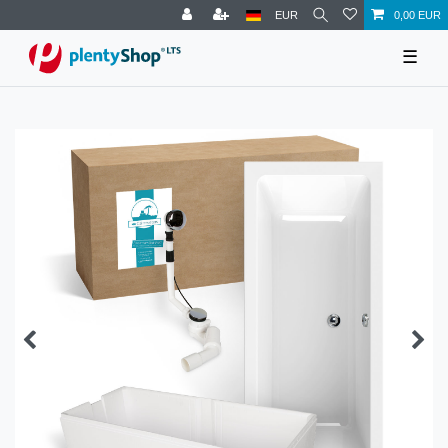
EUR
0,00 EUR
☰