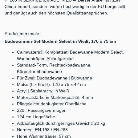
✅ 100 % SERVICE & MADE IN EU ➨ Dieser Artikel ist KEIN
China-Import, sondern wurde hochwertig in der EU hergestellt
und genügt auch den höchsten Qualitätsansprüchen.
Produktmerkmale:
Badewannen-Set Modern Select in Weiß, 170 x 75 cm
Calmwaters® Komplettset: Badewanne Modern Select,
Wannenträger, Ablaufgarnitur
Standard-Form, Rechteckbadewanne,
Körperformbadewanne
Für Zwei: Duobadewanne | Duowanne
Maße (L x B x H): 170 x 75 x 42 cm
Acryl | Sanitäracryl in Weiß
Materialstärke in Markenqualität: 4 mm
Pflegeleicht dank glatter Oberfläche
220 l Fassungsvermögen
124 cm Liegefläche
Altbautauglich durch geringes Gewicht: 20 kg
Normen: EN 198 / EN 263
Höhe Wannenträger: 57 cm