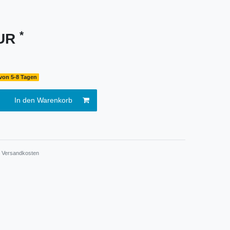
*
EUR
 von 5-8 Tagen
In den Warenkorb
.
Versandkosten