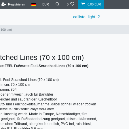
Registrieren
EUR
0
0,00 EUR
callisto_light_2
x 100 cm)
tched Lines (70 x 100 cm)
te FEEL Fußmatte Feel-Scratched Lines (70 x 100 cm)
L Feel-Scratched Lines (70 x 100 cm)
in cm: 70 x 100 cm
Gramm: 854
genehm weich, auch für Barfüßler
eicher und saugfähiger Kuschelfloor
tz- und Feuchtigkeitsaufnahme, dabei schnell wieder trocken
derseite/Rückseite: Polyester/Latex
n: kuschlig weich, Made in Europe, Nässebändiger, fürs
geeignet, für Fußbodenheizung geeignet, trittschalldämmend,
, ohne Trittrand, allergikerfreundlich, PVC-frei, rutschfest,
in der EU, Floorhöhe 5-6 mm