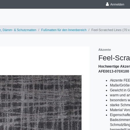
Anmelden
e, Dämm- & Schutzmatten
Fußmatten für den Innenbereich
Feel-Scratched Lines (70 
Akzente
Feel-Scra
Hochwertige Akzen
AFE0013-070X100
Akzente FEE
Maße/Größe 
Gewicht in 
warm und an
besonders w
starke Schmu
Material Vor
Eigenschafte
Badezimmer 
Schmutzfänger
hergestellt 