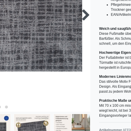
Pflegehinwe
Trockner ge
EAN/Artike
Weich und saugfäh
Diese Fußmatte übe
Barfüßler. Als Schmu
schnell, um den Ein
Hochwertige Eigen
Der Fußabtreter ist
Türmatte ist rutschf
hergestellt in Europa
Modernes Linienmo
Das stilvolle Motiv 
Design. Als Eingang
passt zu jedem Wohn
Praktische Maße un
Mit 70 x 100 cm mis
wiegt leicht, ist b
Eingangsvorleger la
Artikelnummer
AFE0