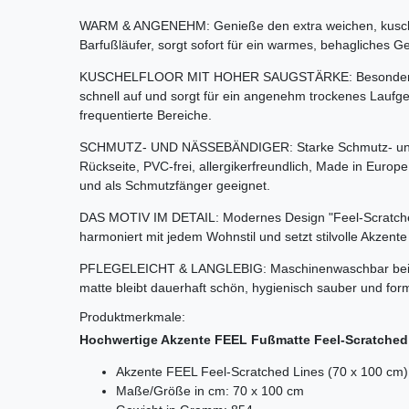
WARM & ANGENEHM: Genieße den extra weichen, kuschel
Barfußläufer, sorgt sofort für ein warmes, behagliches G
KUSCHELFLOOR MIT HOHER SAUGSTÄRKE: Besonders wei
schnell auf und sorgt für ein angenehm trockenes Laufge
frequentierte Bereiche.
SCHMUTZ- UND NÄSSEBÄNDIGER: Starke Schmutz- und W
Rückseite, PVC-frei, allergikerfreundlich, Made in Euro
und als Schmutzfänger geeignet.
DAS MOTIV IM DETAIL: Modernes Design "Feel-Scratched 
harmoniert mit jedem Wohnstil und setzt stilvolle Akzen
PFLEGELEICHT & LANGLEBIG: Maschinenwaschbar bei 3
matte bleibt dauerhaft schön, hygienisch sauber und forms
Produktmerkmale:
Hochwertige Akzente FEEL Fußmatte Feel-Scratched
Akzente FEEL Feel-Scratched Lines (70 x 100 cm)
Maße/Größe in cm: 70 x 100 cm