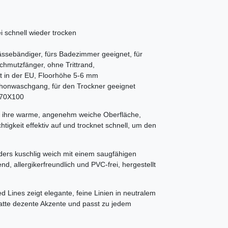
 schnell wieder trocken
ässebändiger, fürs Badezimmer geeignet, für
hmutzfänger, ohne Trittrand,
ellt in der EU, Floorhöhe 5-6 mm
honwaschgang, für den Trockner geeignet
070X100
 ihre warme, angenehm weiche Oberfläche,
tigkeit effektiv auf und trocknet schnell, um den
ders kuschlig weich mit einem saugfähigen
end, allergikerfreundlich und PVC-frei, hergestellt
ed Lines zeigt elegante, feine Linien in neutralem
Matte dezente Akzente und passt zu jedem