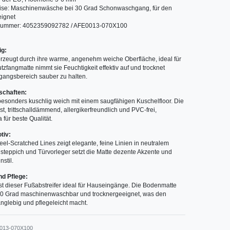
ise: Maschinenwäsche bei 30 Grad Schonwaschgang, für den
eignet
lnummer: 4052359092782 / AFE0013-070X100
ig:
rzeugt durch ihre warme, angenehm weiche Oberfläche, ideal für
tzfangmatte nimmt sie Feuchtigkeit effektiv auf und trocknet
gangsbereich sauber zu halten.
schaften:
 besonders kuschlig weich mit einem saugfähigen Kuschelfloor. Die
est, trittschalldämmend, allergikerfreundlich und PVC-frei,
 für beste Qualität.
tiv:
Feel-Scratched Lines zeigt elegante, feine Linien in neutralem
steppich und Türvorleger setzt die Matte dezente Akzente und
stil.
d Pflege:
st dieser Fußabstreifer ideal für Hauseingänge. Die Bodenmatte
ei 30 Grad maschinenwaschbar und trocknergeeignet, was den
nglebig und pflegeleicht macht.
013-070X100