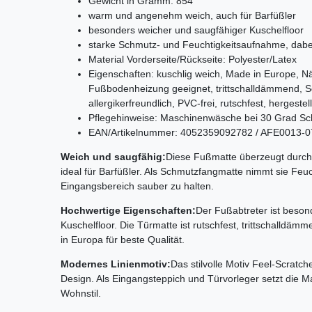
Gewicht in Gramm: 854
warm und angenehm weich, auch für Barfüßler
besonders weicher und saugfähiger Kuschelfloor
starke Schmutz- und Feuchtigkeitsaufnahme, dabei
Material Vorderseite/Rückseite: Polyester/Latex
Eigenschaften: kuschlig weich, Made in Europe, N
Fußbodenheizung geeignet, trittschalldämmend, Sc
allergikerfreundlich, PVC-frei, rutschfest, hergest
Pflegehinweise: Maschinenwäsche bei 30 Grad Sc
EAN/Artikelnummer: 4052359092782 / AFE0013-
Weich und saugfähig:
Diese Fußmatte überzeugt durch
ideal für Barfüßler. Als Schmutzfangmatte nimmt sie Feuch
Eingangsbereich sauber zu halten.
Hochwertige Eigenschaften:
Der Fußabtreter ist beson
Kuschelfloor. Die Türmatte ist rutschfest, trittschalldämm
in Europa für beste Qualität.
Modernes Linienmotiv:
Das stilvolle Motiv Feel-Scratch
Design. Als Eingangsteppich und Türvorleger setzt die 
Wohnstil.