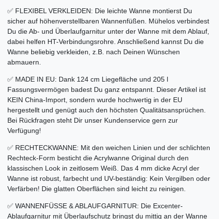
✅ FLEXIBEL VERKLEIDEN: Die leichte Wanne montierst Du
sicher auf höhenverstellbaren Wannenfüßen. Mühelos verbindest
Du die Ab- und Überlaufgarnitur unter der Wanne mit dem Ablauf,
dabei helfen HT-Verbindungsrohre. Anschließend kannst Du die
Wanne beliebig verkleiden, z.B. nach Deinen Wünschen
abmauern.
✅ MADE IN EU: Dank 124 cm Liegefläche und 205 l
Fassungsvermögen badest Du ganz entspannt. Dieser Artikel ist
KEIN China-Import, sondern wurde hochwertig in der EU
hergestellt und genügt auch den höchsten Qualitätsansprüchen.
Bei Rückfragen steht Dir unser Kundenservice gern zur
Verfügung!
✅ RECHTECKWANNE: Mit den weichen Linien und der schlichten
Rechteck-Form besticht die Acrylwanne Original durch den
klassischen Look in zeitlosem Weiß. Das 4 mm dicke Acryl der
Wanne ist robust, farbecht und UV-beständig: Kein Vergilben oder
Verfärben! Die glatten Oberflächen sind leicht zu reinigen.
✅ WANNENFÜSSE & ABLAUFGARNITUR: Die Excenter-
Ablaufgarnitur mit Überlaufschutz bringst du mittig an der Wanne