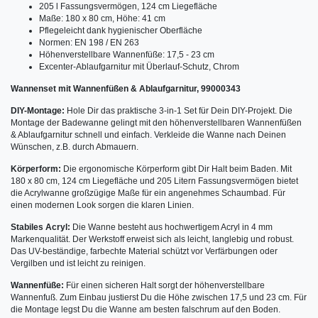
205 l Fassungsvermögen, 124 cm Liegefläche
Maße: 180 x 80 cm, Höhe: 41 cm
Pflegeleicht dank hygienischer Oberfläche
Normen: EN 198 / EN 263
Höhenverstellbare Wannenfüße: 17,5 - 23 cm
Excenter-Ablaufgarnitur mit Überlauf-Schutz, Chrom
Wannenset mit Wannenfüßen & Ablaufgarnitur, 99000343
DIY-Montage:
Hole Dir das praktische 3-in-1 Set für Dein DIY-Projekt. Die
Montage der Badewanne gelingt mit den höhenverstellbaren Wannenfüßen
& Ablaufgarnitur schnell und einfach. Verkleide die Wanne nach Deinen
Wünschen, z.B. durch Abmauern.
Körperform:
Die ergonomische Körperform gibt Dir Halt beim Baden. Mit
180 x 80 cm, 124 cm Liegefläche und 205 Litern Fassungsvermögen bietet
die Acrylwanne großzügige Maße für ein angenehmes Schaumbad. Für
einen modernen Look sorgen die klaren Linien.
Stabiles Acryl:
Die Wanne besteht aus hochwertigem Acryl in 4 mm
Markenqualität. Der Werkstoff erweist sich als leicht, langlebig und robust.
Das UV-beständige, farbechte Material schützt vor Verfärbungen oder
Vergilben und ist leicht zu reinigen.
Wannenfüße:
Für einen sicheren Halt sorgt der höhenverstellbare
Wannenfuß. Zum Einbau justierst Du die Höhe zwischen 17,5 und 23 cm. Für
die Montage legst Du die Wanne am besten falschrum auf den Boden.