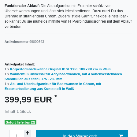
Funktionaler Ablauf:
Die Ablaufgarnitur mit Excenter schützt vor
Überschwemmungen und lässt sich leicht bedienen. Dazu nutzt Du das
Drehrad in strahlendem Chrom. Zudem ist die Garnitur flexibel einstellbar -
so kannst Du sie mühelos mithilfe von HT-Verbindungsrohren mit dem Ablauf
verbinden.
Artikelnummer
99000343
Artikelpaket Inhalt:
1 x
Körperformbadewanne Original 01SL3353, 180 x 80 cm in Weiß
1 x
Wannenfuß Universal für Acrylbadewannen, mit 4 höhenverstellbaren
Standfüßen aus Stahl, 175 - 230 mm
1 x
Ab- und Überlaufgarnitur für Badewannen in Chrom, mit
Excenterbedienung aus Kunststoff in Weiß
*
399,99 EUR
Inhalt
1
Stück
Sofort lieferbar (2)
In den Warenkorb