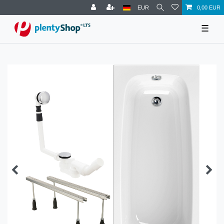
EUR
0,00 EUR
☰