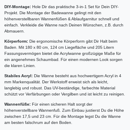
DIY-Montage:
Hole Dir das praktische 3-in-1 Set für Dein DIY-
Projekt. Die Montage der Badewanne gelingt mit den
höhenverstellbaren Wannenfüßen & Ablaufgarnitur schnell und
einfach. Verkleide die Wanne nach Deinen Wünschen, z.B. durch
Abmauern.
Körperform:
Die ergonomische Körperform gibt Dir Halt beim
Baden. Mit 180 x 80 cm, 124 cm Liegefläche und 205 Litern
Fassungsvermögen bietet die Acrylwanne großzügige Maße für
ein angenehmes Schaumbad. Für einen modernen Look sorgen
die klaren Linien.
Stabiles Acryl:
Die Wanne besteht aus hochwertigem Acryl in 4
mm Markenqualität. Der Werkstoff erweist sich als leicht,
langlebig und robust. Das UV-beständige, farbechte Material
schützt vor Verfärbungen oder Vergilben und ist leicht zu reinigen.
Wannenfüße:
Für einen sicheren Halt sorgt der
höhenverstellbare Wannenfuß. Zum Einbau justierst Du die Höhe
zwischen 17,5 und 23 cm. Für die Montage legst Du die Wanne
am besten falschrum auf den Boden.