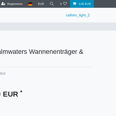
Registrieren
EUR
0
0,00 EUR
callisto_light_2
almwaters Wannenenträger &
3819
*
00 EUR