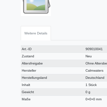
Weitere Details
Art.-ID
909010041
Zustand
Neu
Altersfreigabe
Ohne Altersb
Hersteller
Calmwaters
Herstellungsland
Deutschland
Inhalt
1 Stück
Gewicht
0 g
Maße
0
×
0
×
0
mm