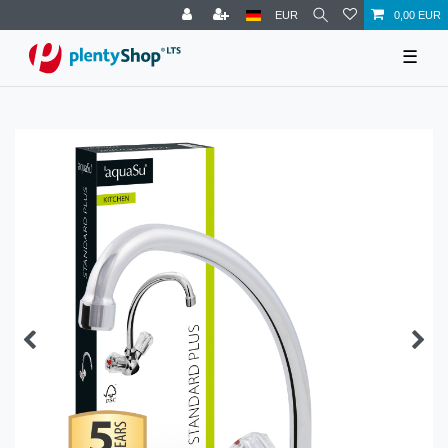
EUR
0,00 EUR
☰