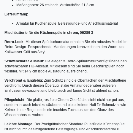
Maßangaben: 26 cm hoch, Auslaufhöhe 21,3 cm
Lieferumfang:
Armatur für Küchenspüle, Befestigungs- und Anschlussmaterial
Mischbatterie für die Küchenspüle in chrom, 06289 3
Retro-Look:
Mit dieser Spültischarmatur erhalten Sie ein robustes Modell im
Retro-Design. Entsprechende Markierungen kennzeichnen den Warm- und
Kaltwasser-Griff aus Acryl.
Schwenkbarer Auslauf
: Die elegante Retro-Spülarmatur verfügt über einen
schwenkbaren HU-Auslauf. Mit diesem sind Sie beim Geschirrspülen noch
flexibler. Mit 14,9 cm ist die Ausladung ausreichend.
Verchromt & langlebig:
Zum Schutz sind die Oberflächen der Mischbatterie
verchromt. Durch diesen Überzug ist die Armatur gegenüber äußeren
Einflüssen gewappnet und bleibt auch auf lange Sicht strahlend schön.
Pflegeleicht:
Die glatte, rostfreie Chrom-Oberfläche sieht nicht nur gut aus,
sondern ist auch leicht zu säubern und bietet keinen Halt für Schmutz sowie
Keime. In der Regel reicht ein feuchtes Tuch aus, um den Glanz des
Wasserhahns zu wahren.
Leichte Montage:
Der Zweigriffmischer Standard Plus für die Küchenspüle
ist leicht durch das mitgelieferte Befestigungs- und Anschlussmaterial zu